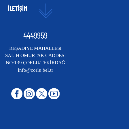
İLETİŞİM
4449959
REŞADİYE MAHALLESİ
SALİH OMURTAK CADDESİ
NO:139 ÇORLU/TEKİRDAĞ
info@corlu.bel.tr