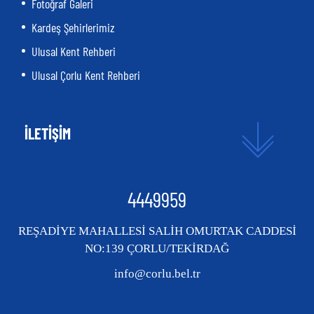
Fotoğraf Galeri
Kardeş Şehirlerimiz
Ulusal Kent Rehberi
Ulusal Çorlu Kent Rehberi
İLETİŞİM
4449959
REŞADİYE MAHALLESİ SALİH OMURTAK CADDESİ
NO:139 ÇORLU/TEKİRDAĞ
info@corlu.bel.tr