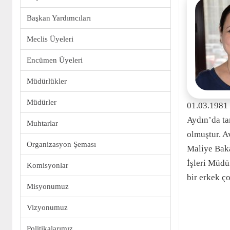
Başkan Yardımcıları
Meclis Üyeleri
Encümen Üyeleri
Müdürlükler
Müdürler
01.03.1981 
Aydın’da ta
Muhtarlar
olmuştur. Av
Organizasyon Şeması
Maliye Baka
İşleri Müdü
Komisyonlar
bir erkek ç
Misyonumuz
Vizyonumuz
Politikalarımız