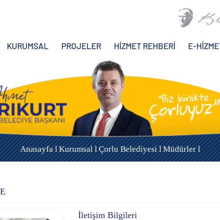
KURUMSAL
PROJELER
HİZMET REHBERİ
E-HİZME
Anasayfa l
Kurumsal l
Çorlu Belediyesi l
Müdürler l
KE
İletişim Bilgileri