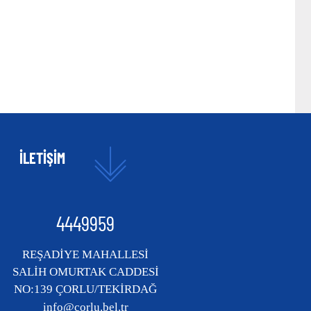
İLETİŞİM
4449959
REŞADİYE MAHALLESİ
SALİH OMURTAK CADDESİ
NO:139 ÇORLU/TEKİRDAĞ
info@corlu.bel.tr