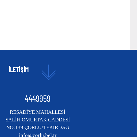
İLETİŞİM
4449959
REŞADİYE MAHALLESİ
SALİH OMURTAK CADDESİ
NO:139 ÇORLU/TEKİRDAĞ
info@corlu.bel.tr