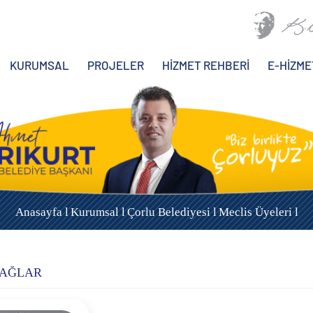
KURUMSAL
PROJELER
HİZMET REHBERİ
E-HİZME
Anasayfa l
Kurumsal l
Çorlu Belediyesi l
Meclis Üyeleri l
 ÇAĞLAR