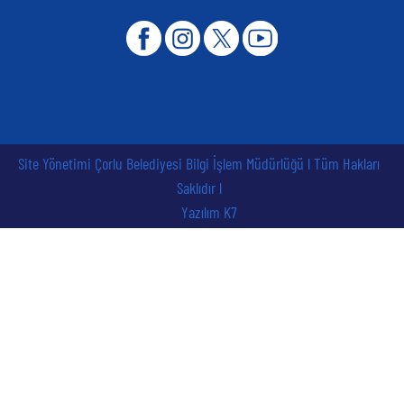
Site Yönetimi Çorlu Belediyesi Bilgi İşlem Müdürlüğü l Tüm Hakları
Saklıdır l
Yazılım K7