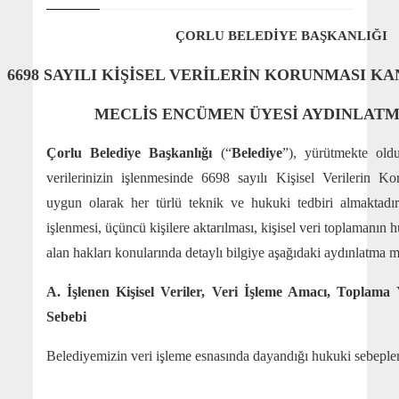
ÇORLU BELEDİYE BAŞKANLIĞI
6698 SAYILI KİŞİSEL VERİLERİN KORUNMASI 
MECLİS ENCÜMEN ÜYESİ AYDINLATM
Çorlu Belediye Başkanlığı
(“
Belediye
”), yürütmekte oldu
verilerinizin işlenmesinde 6698 sayılı Kişisel Verilerin 
uygun olarak her türlü teknik ve hukuki tedbiri almaktadır. İl
işlenmesi, üçüncü kişilere aktarılması, kişisel veri toplamanı
alan hakları konularında detaylı bilgiye aşağıdaki aydınlatma me
A. İşlenen Kişisel Veriler, Veri İşleme Amacı,
Toplama 
Sebebi
Belediyemizin veri işleme esnasında dayandığı hukuki sebepler
Açık rızanın varlığı (“m.5/1, m.6”).