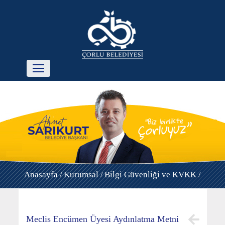
Anasayfa /
Kurumsal /
Bilgi Güvenliği ve KVKK /
Meclis Encümen Üyesi Aydınlatma Metni