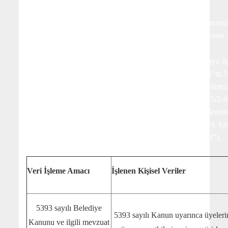
Kanunlarda açıkça öngörülmesi (“m.5/2-a”).
Fiili imkânsızlık nedeniyle rızasını açıklayamayacak durum
geçerlilik tanınmayan kişinin kendisinin ya da bir başkasını
korunması için zorunlu olması (“m.5/2-b”).
Bir sözleşmenin kurulması veya ifasıyla doğrudan doğruya ilg
taraflarına ait kişisel verilerin işlenmesinin gerekli olması (“m.5
Veri sorumlusunun hukuki yükümlülüğünü yerine getirebilmesi 
İlgili kişinin kendisi tarafından alenileştirilmiş olması (“m.5/2-d
Bir hakkın tesisi, kullanılması veya korunması için veri işleme
İlgili kişinin temel hak ve özgürlüklerine zarar vermemek k
menfaatleri için veri işlenmesinin zorunlu olması (“m.5/2-f”).
Kanunlarda öngörülmesi (“m.6/3”).
Veri İşleme Amacı
İşlenen Kişisel Veriler
5393 sayılı Belediye
5393 sayılı Kanun uyarınca üyeleri
Kanunu ve ilgili mevzuat