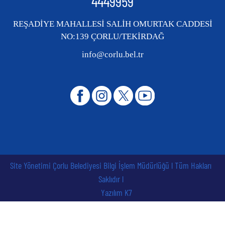
4449959
REŞADİYE MAHALLESİ SALİH OMURTAK CADDESİ
NO:139 ÇORLU/TEKİRDAĞ
info@corlu.bel.tr
Site Yönetimi Çorlu Belediyesi Bilgi İşlem Müdürlüğü l Tüm Hakları
Saklıdır l
Yazılım K7