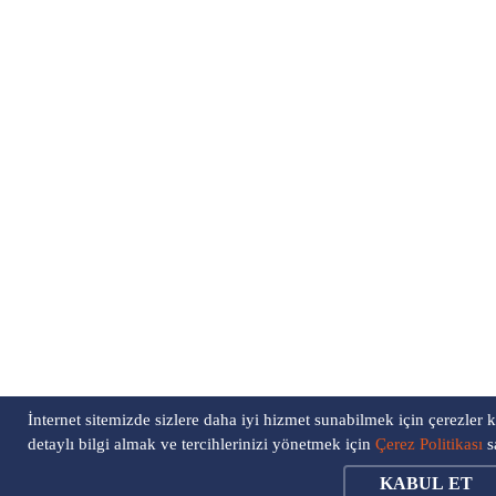
İnternet sitemizde sizlere daha iyi hizmet sunabilmek için çerezler
detaylı bilgi almak ve tercihlerinizi yönetmek için
Çerez Politikası
sa