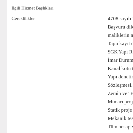
İlgili Hizmet Başlıkları
4708 sayılı
Gereklilikler
Başvuru dile
maliklerin m
Tapu kayıt 
SGK Yapı Ru
İmar Durumu
Kanal kotu 
Yapı deneti
Sözleşmesi,
Zemin ve Te
Mimari proj
Statik proj
Mekanik tes
Tüm hesap v