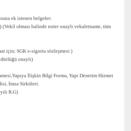
suna ek istenen belgeler:
i) (Vekil olması halinde noter onaylı vekaletname, tüm
at için; SGK e-sigorta sözleşmesi )
üdürlüğü onaylı)
amesi,Yapıya İlişkin Bilgi Formu, Yapı Denetim Hizmet
si, İmza Sirküleri.
yılı R.G)