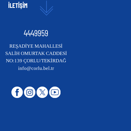
İLETİŞİM
4449959
REŞADİYE MAHALLESİ
SALİH OMURTAK CADDESİ
NO:139 ÇORLU/TEKİRDAĞ
info@corlu.bel.tr