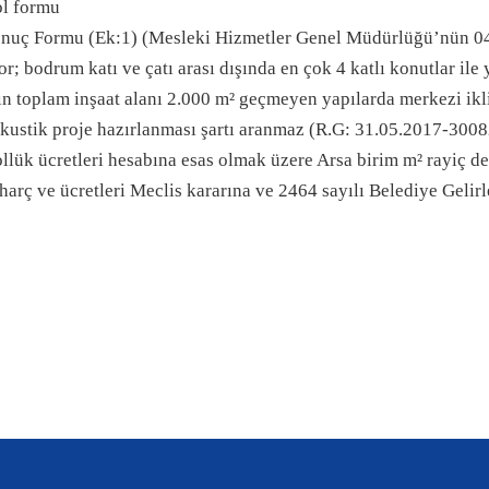
ol formu
nuç Formu (Ek:1) (Mesleki Hizmetler Genel Müdürlüğü’nün 04/1
r; bodrum katı ve çatı arası dışında en çok 4 katlı konutlar ile
ın toplam inşaat alanı 2.000 m² geçmeyen yapılarda merkezi ik
akustik proje hazırlanması şartı aranmaz (R.G: 31.05.2017-3008
llük ücretleri hesabına esas olmak üzere Arsa birim m² rayiç de
 harç ve ücretleri Meclis kararına ve 2464 sayılı Belediye Geli