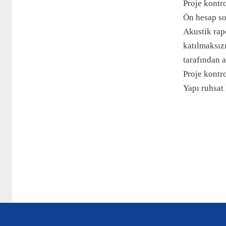
Proje kontr
Ön hesap so
Akustik rapo
katılmaksız
tarafından 
Proje kontro
Yapı ruhsat