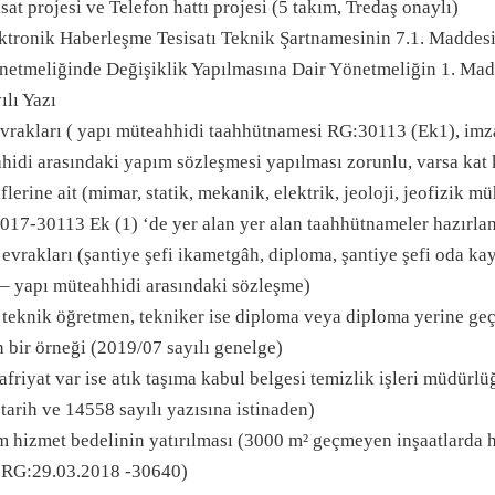
isat projesi ve Telefon hattı projesi (5 takım, Tredaş onaylı)
ektronik Haberleşme Tesisatı Teknik Şartnamesinin 7.1. Maddesi
önetmeliğinde Değişiklik Yapılmasına Dair Yönetmeliğin 1. Mad
ılı Yazı
rakları ( yapı müteahhidi taahhütnamesi RG:30113 (Ek1), imza si
hidi arasındaki yapım sözleşmesi yapılması zorunlu, varsa kat k
flerine ait (mimar, statik, mekanik, elektrik, jeoloji, jeofizik m
017-30113 Ek (1) ‘de yer alan yer alan taahhütnameler hazırlan
 evrakları (şantiye şefi ikametgâh, diploma, şantiye şefi oda k
i – yapı müteahhidi arasındaki sözleşme)
i teknik öğretmen, tekniker ise diploma veya diploma yerine geç
 bir örneği (2019/07 sayılı genelge)
afriyat var ise atık taşıma kabul belgesi temizlik işleri müdü
tarih ve 14558 sayılı yazısına istinaden)
m hizmet bedelinin yatırılması (3000 m² geçmeyen inşaatlarda h
- RG:29.03.2018 -30640)