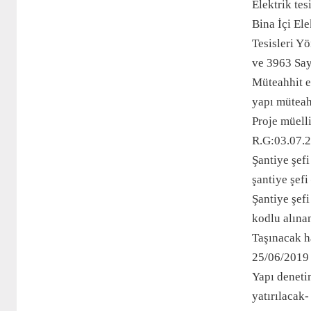
Elektrik tes
Bina İçi El
Tesisleri Y
ve 3963 Say
Müteahhit ev
yapı müteah
Proje müelli
R.G:03.07.2
Şantiye şefi
şantiye şef
Şantiye şef
kodlu alınan
Taşınacak h
25/06/2019 
Yapı deneti
yatırılacak