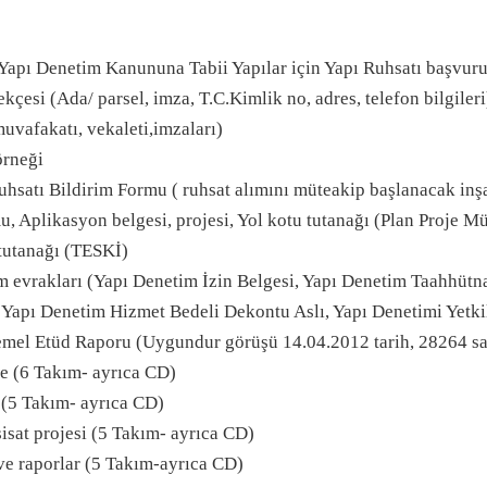
 Yapı Denetim Kanununa Tabii Yapılar için Yapı Ruhsatı başvuru
kçesi (Ada/ parsel, imza, T.C.Kimlik no, adres, telefon bilgiler
uvafakatı, vekaleti,imzaları)
örneği
hsatı Bildirim Formu ( ruhsat alımını müteakip başlanacak inşa
, Aplikasyon belgesi, projesi, Yol kotu tutanağı (Plan Proje M
tutanağı (TESKİ)
m evrakları (Yapı Denetim İzin Belgesi, Yapı Denetim Taahhütn
 Yapı Denetim Hizmet Bedeli Dekontu Aslı, Yapı Denetimi Yetkili
mel Etüd Raporu (Uygundur görüşü 14.04.2012 tarih, 28264 sa
e (6 Takım- ayrıca CD)
e (5 Takım- ayrıca CD)
isat projesi (5 Takım- ayrıca CD)
e raporlar (5 Takım-ayrıca CD)