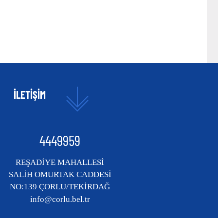
İLETİŞİM
4449959
REŞADİYE MAHALLESİ
SALİH OMURTAK CADDESİ
NO:139 ÇORLU/TEKİRDAĞ
info@corlu.bel.tr