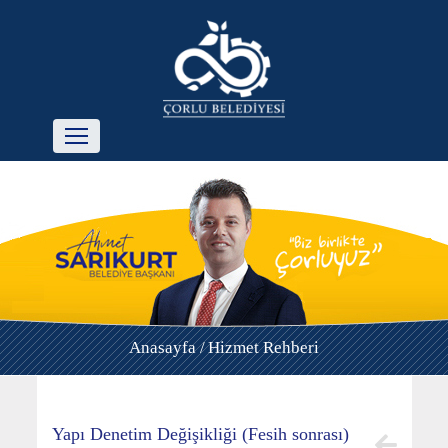
Anasayfa /
Hizmet Rehberi
Yapı Denetim Değişikliği (Fesih sonrası)