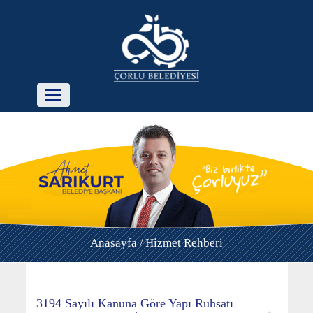
Anasayfa /
Hizmet Rehberi
3194 Sayılı Kanuna Göre Yapı Ruhsatı