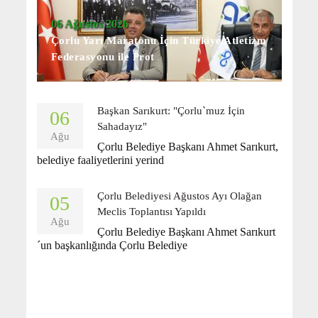
06 Ağustos 2026
Çorlu Yarı Maratonu İçin Türkiye Atletizm
Federasyonu ile Prot
Başkan Sarıkurt: "Çorlu`muz İçin
06
Sahadayız"
Ağu
Çorlu Belediye Başkanı Ahmet Sarıkurt,
belediye faaliyetlerini yerind
Çorlu Belediyesi Ağustos Ayı Olağan
05
Meclis Toplantısı Yapıldı
Ağu
Çorlu Belediye Başkanı Ahmet Sarıkurt
´un başkanlığında Çorlu Belediye