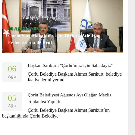
06 Ağustos 2026
Çorlu Yarı Maratonu İçin Türkiye Atletizm
Federasyonu ile Prot
Başkan Sarıkurt: "Çorlu`muz İçin Sahadayız"
06
Çorlu Belediye Başkanı Ahmet Sarıkurt, belediye
Ağu
faaliyetlerini yerind
Çorlu Belediyesi Ağustos Ayı Olağan Meclis
05
Toplantısı Yapıldı
Ağu
Çorlu Belediye Başkanı Ahmet Sarıkurt´un
başkanlığında Çorlu Belediye