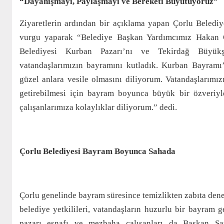
“Dayanışmayı, Paylaşmayı ve Bereketi Büyütüyoruz”
Ziyaretlerin ardından bir açıklama yapan Çorlu Belediy
vurgu yaparak “Belediye Başkan Yardımcımız Hakan Ö
Belediyesi Kurban Pazarı’nı ve Tekirdağ Büyükş
vatandaşlarımızın bayramını kutladık. Kurban Bayramı
güzel anlara vesile olmasını diliyorum. Vatandaşlarımızı
getirebilmesi için bayram boyunca büyük bir özveriy
çalışanlarımıza kolaylıklar diliyorum.” dedi.
Çorlu Belediyesi Bayram Boyunca Sahada
Çorlu genelinde bayram süresince temizlikten zabıta dene
belediye yetkilileri, vatandaşların huzurlu bir bayram g
pazarı esnafı ve mezbaha çalışanları da Başkan Sarı