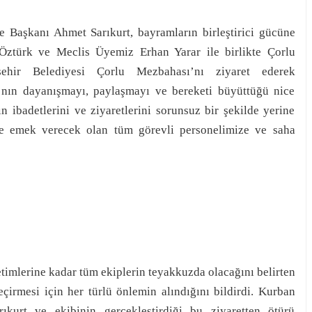
e Başkanı Ahmet Sarıkurt, bayramların birleştirici gücüne
ztürk ve Meclis Üyemiz Erhan Yarar ile birlikte Çorlu
ehir Belediyesi Çorlu Mezbahası’nı ziyaret ederek
’nın dayanışmayı, paylaşmayı ve bereketi büyüttüğü nice
n ibadetlerini ve ziyaretlerini sorunsuz bir şekilde yerine
le emek verecek olan tüm görevli personelimize ve saha
timlerine kadar tüm ekiplerin teyakkuzda olacağını belirten
eçirmesi için her türlü önlemin alındığını bildirdi. Kurban
kurt ve ekibinin gerçekleştirdiği bu ziyaretten ötürü