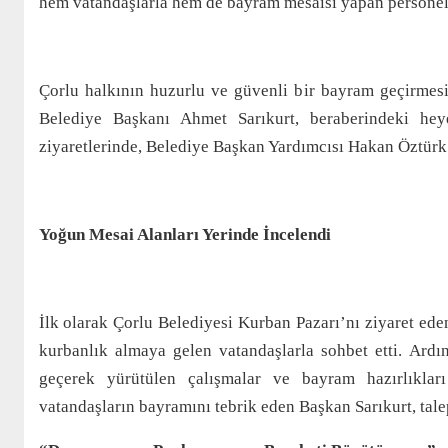
hem vatandaşlarla hem de bayram mesaisi yapan personell
Çorlu halkının huzurlu ve güvenli bir bayram geçirmesi 
Belediye Başkanı Ahmet Sarıkurt, beraberindeki heye
ziyaretlerinde, Belediye Başkan Yardımcısı Hakan Öztürk v
Yoğun Mesai Alanları Yerinde İncelendi
İlk olarak Çorlu Belediyesi Kurban Pazarı’nı ziyaret eden
kurbanlık almaya gelen vatandaşlarla sohbet etti. Ard
geçerek yürütülen çalışmalar ve bayram hazırlıkları
vatandaşların bayramını tebrik eden Başkan Sarıkurt, talep