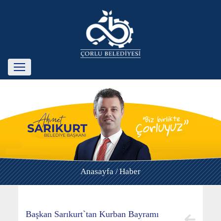
Anasayfa /
Haber
Başkan Sarıkurt`tan Kurban Bayramı