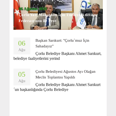
06 Ağustos 2026
Çorlu Yarı Maratonu İçin Türkiye Atletizm
Federasyonu ile Prot
Başkan Sarıkurt: "Çorlu`muz İçin
06
Sahadayız"
Ağu
Çorlu Belediye Başkanı Ahmet Sarıkurt,
belediye faaliyetlerini yerind
Çorlu Belediyesi Ağustos Ayı Olağan
05
Meclis Toplantısı Yapıldı
Ağu
Çorlu Belediye Başkanı Ahmet Sarıkurt
´un başkanlığında Çorlu Belediye