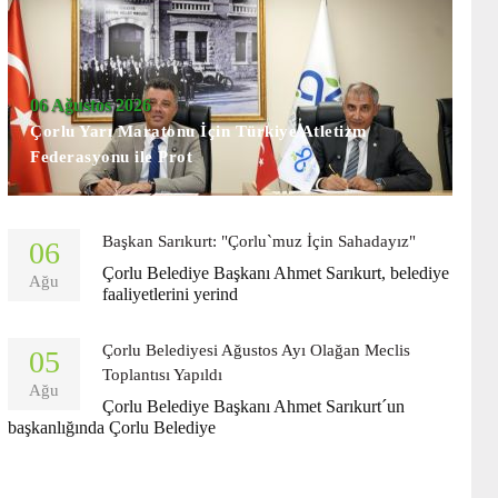
06 Ağustos 2026
Çorlu Yarı Maratonu İçin Türkiye Atletizm
Federasyonu ile Prot
Başkan Sarıkurt: "Çorlu`muz İçin Sahadayız"
06
Çorlu Belediye Başkanı Ahmet Sarıkurt, belediye
Ağu
faaliyetlerini yerind
Çorlu Belediyesi Ağustos Ayı Olağan Meclis
05
Toplantısı Yapıldı
Ağu
Çorlu Belediye Başkanı Ahmet Sarıkurt´un
başkanlığında Çorlu Belediye