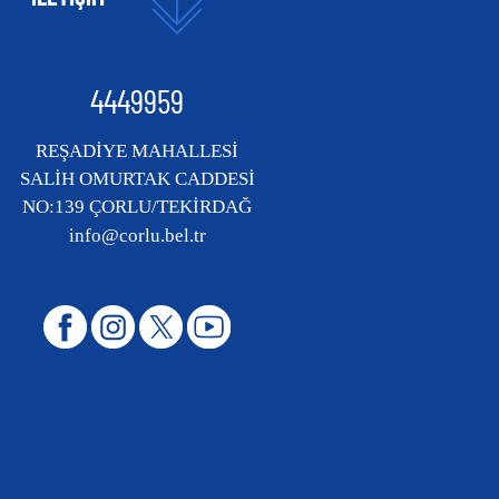
4449959
REŞADİYE MAHALLESİ
SALİH OMURTAK CADDESİ
NO:139 ÇORLU/TEKİRDAĞ
info@corlu.bel.tr