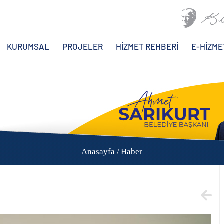
KURUMSAL
PROJELER
HİZMET REHBERİ
E-HİZME
Anasayfa /
Haber