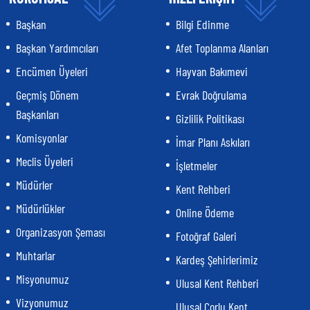
Başkan
Bilgi Edinme
Başkan Yardımcıları
Afet Toplanma Alanları
Encümen Üyeleri
Hayvan Bakımevi
Geçmiş Dönem
Evrak Doğrulama
Başkanları
Gizlilik Politikası
Komisyonlar
İmar Planı Askıları
Meclis Üyeleri
İşletmeler
Müdürler
Kent Rehberi
Müdürlükler
Online Ödeme
Organizasyon Şeması
Fotoğraf Galeri
Muhtarlar
Kardeş Şehirlerimiz
Misyonumuz
Ulusal Kent Rehberi
Vizyonumuz
Ulusal Çorlu Kent