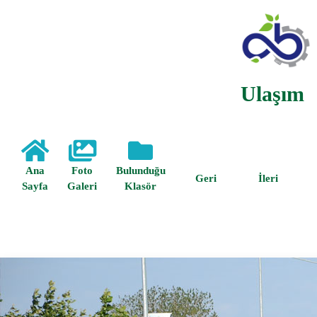
Ulaşım
Ana
Foto
Bulunduğu
Geri
İleri
Sayfa
Galeri
Klasör
Anasayfa /